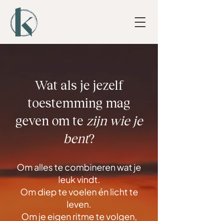
Wat als je jezelf
toestemming mag
geven om te
zijn wie je
bent
?
Om alles te combineren wat je
leuk vindt.
Om diep te voelen én licht te
leven.
Om je eigen ritme te volgen,