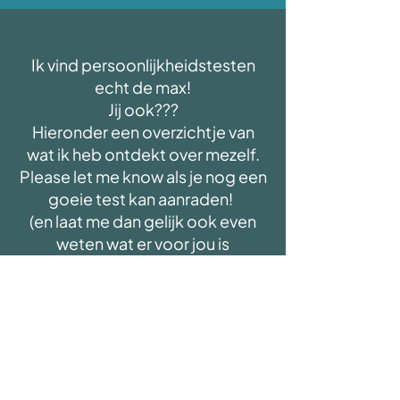
Ik vind persoonlijkheidstesten
echt de max!
Jij ook???
Hieronder een overzichtje van
wat ik heb ontdekt over mezelf.
Please let me know als je nog een
goeie test kan aanraden!
(en laat me dan gelijk ook even
weten wat er voor jou is
uitgekomen!)
16 Personalities
Dit was m’n eerste testje ooit. 5 jaar
geleden was ik Adventurer en daar kon ik