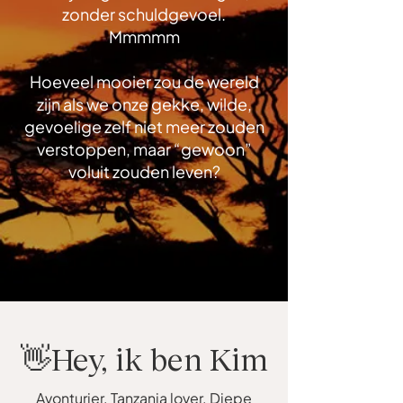
zonder schuldgevoel.
Mmmmm
Hoeveel mooier zou de wereld
zijn als we onze gekke, wilde,
gevoelige zelf niet meer zouden
verstoppen, maar “gewoon”
voluit zouden leven?
👋Hey, ik ben Kim
Avonturier. Tanzania lover. Diepe