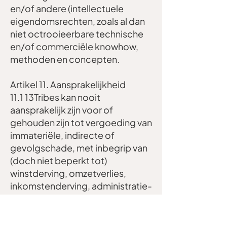
en/of andere (intellectuele
eigendomsrechten, zoals al dan
niet octrooieerbare technische
en/of commerciële knowhow,
methoden en concepten.
Artikel 11. Aansprakelijkheid
11.1 13Tribes kan nooit
aansprakelijk zijn voor of
gehouden zijn tot vergoeding van
immateriële, indirecte of
gevolgschade, met inbegrip van
(doch niet beperkt tot)
winstderving, omzetverlies,
inkomstenderving, administratie-
of personeelskosten, een
verhoging van de algemene
kosten, verlies van cliënteel of