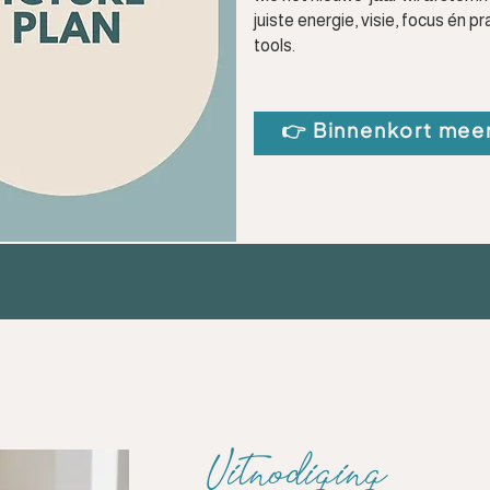
juiste energie, visie, focus én p
tools.
👉 Binnenkort meer
Uitnodiging