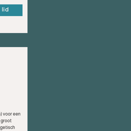
 lid
) voor een
 groot
rgetisch