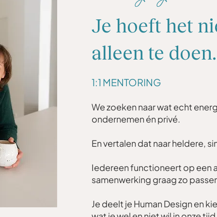
Je hoeft het n
alleen te doen.
1:1 MENTORING
We zoeken naar wat echt energe
ondernemen én privé.
En vertalen dat naar heldere, 
Iedereen functioneert op een a
samenwerking graag zo passen
Je deelt je Human Design en kie
wat je wel en niet wil in onze ti