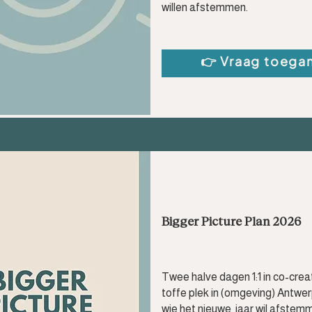
willen afstemmen.​
👉 Vraag toega
Bigger Picture Plan 2026
Twee halve dagen 1:1 in co-crea
toffe plek in (omgeving) Antwe
wie het nieuwe jaar wil afstem