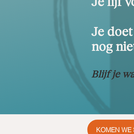
Je lijf v
Je doet
nog nie
Blijf je wa
KOMEN WE 