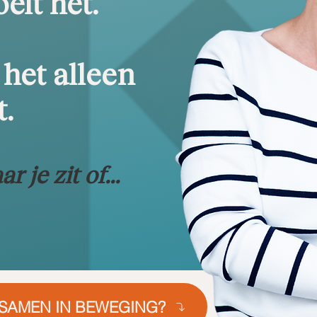
oelt het.
 het alleen
t.
ar je zit of...
SAMEN IN BEWEGING?