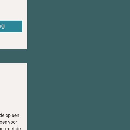
ng
tie op een
rpen voor
men met de